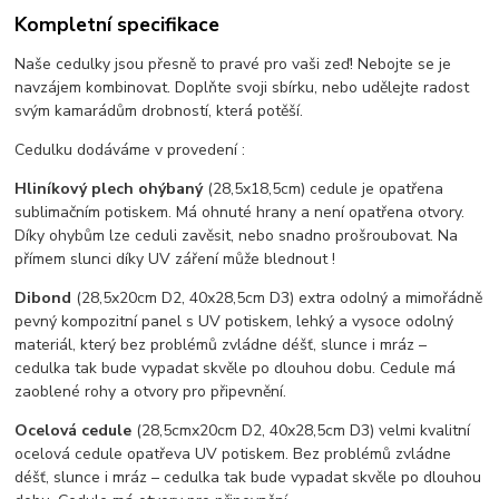
Kompletní specifikace
Naše cedulky jsou přesně to pravé pro vaši zeď! Nebojte se je
navzájem kombinovat. Doplňte svoji sbírku, nebo udělejte radost
svým kamarádům drobností, která potěší.
Cedulku dodáváme v provedení :
Hliníkový plech ohýbaný
(28,5x18,5cm) cedule je opatřena
sublimačním potiskem. Má ohnuté hrany a není opatřena otvory.
Díky ohybům lze ceduli zavěsit, nebo snadno prošroubovat. Na
přímem slunci díky UV záření může blednout !
Dibond
(28,5x20cm D2, 40x28,5cm D3) extra odolný a mimořádně
pevný kompozitní panel s UV potiskem, lehký a vysoce odolný
materiál, který bez problémů zvládne déšť, slunce i mráz –
cedulka tak bude vypadat skvěle po dlouhou dobu. C
edule má
zaoblené rohy a otvory pro připevnění.
Ocelová cedule
(28,5cmx20cm D2, 40x28,5cm D3) velmi kvalitní
ocelová cedule opatřeva UV potiskem. Bez problémů zvládne
déšť, slunce i mráz – cedulka tak bude vypadat skvěle po dlouhou