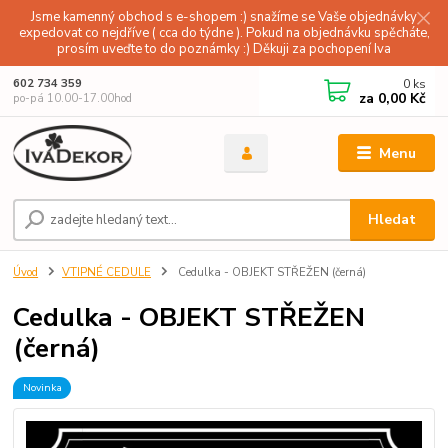
Jsme kamenný obchod s e-shopem :) snažíme se Vaše objednávky
expedovat co nejdříve ( cca do týdne ). Pokud na objednávku spěcháte,
prosím uveďte to do poznámky :) Děkuji za pochopení Iva
0
ks
602 734 359
za
0,00 Kč
po-pá 10.00-17.00hod
Menu
Hledat
Úvod
VTIPNÉ CEDULE
Cedulka - OBJEKT STŘEŽEN (černá)
Cedulka - OBJEKT STŘEŽEN
(černá)
Novinka