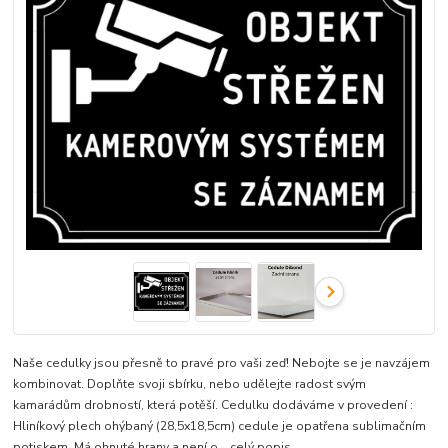
Naše cedulky jsou přesně to pravé pro vaši zeď! Nebojte se je navzájem
kombinovat. Doplňte svoji sbírku, nebo udělejte radost svým
kamarádům drobností, která potěší. Cedulku dodáváme v provedení :
Hliníkový plech ohýbaný (28,5x18,5cm) cedule je opatřena sublimačním
potiskem. Má ohnuté hrany a není o...
celý popis