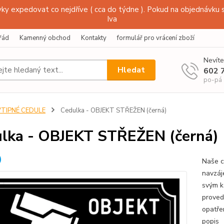
y expedovat co nejdříve ( cca do týdne ). Pokud na objednávku s
Iva
řád
Kamenný obchod
Kontakty
formulář pro vrácení zboží
Nevíte
Hledat
602 
po-pá
VTIPNÉ CEDULE
Cedulka - OBJEKT STŘEŽEN (černá)
lka - OBJEKT STŘEŽEN (černá)
Naše c
navzáj
svým k
proved
opatře
popis