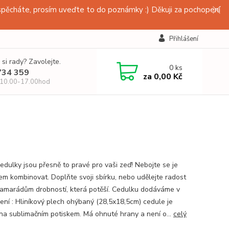
pěcháte, prosím uveďte to do poznámky :) Děkuji za pochopení
Přihlášení
 si rady? Zavolejte.
0
ks
734 359
za
0,00 Kč
 10.00-17.00hod
edulky jsou přesně to pravé pro vaši zeď! Nebojte se je
em kombinovat. Doplňte svoji sbírku, nebo udělejte radost
amarádům drobností, která potěší. Cedulku dodáváme v
ení : Hliníkový plech ohýbaný (28,5x18,5cm) cedule je
na sublimačním potiskem. Má ohnuté hrany a není o...
celý