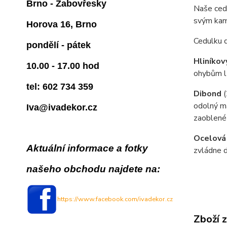
Brno - Žabovřesky
Naše cedu
svým kam
Horova 16, Brno
Cedulku 
pondělí - pátek
Hliníkov
10.00 - 17.00 hod
ohybům lz
tel: 602 734 359
Dibond
odolný ma
Iva@ivadekor.cz
zaoblené
Ocelová
Aktuální informace a fotky
zvládne d
našeho obchodu najdete na:
https://www.facebook.com/ivadekor.cz
Zboží 