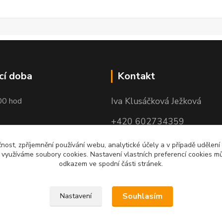
cí doba
Kontakt
Iva Klusáčková Ježková
00 hod
+420 602734359
(po-pá 10.00-17.00hod)
čnost, zpříjemnění používání webu, analytické účely a v případě udělení
y využíváme soubory cookies. Nastavení vlastních preferencí cookies mů
iva@ivadekor.cz
odkazem ve spodní části stránek.
Souhlasím
Nastavení