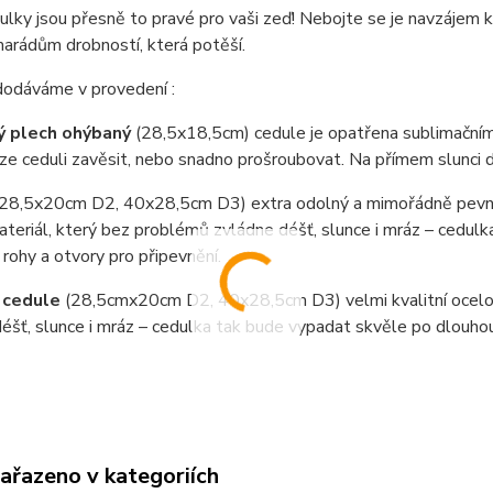
lky jsou přesně to pravé pro vaši zeď! Nebojte se je navzájem k
arádům drobností, která potěší.
dodáváme v provedení :
ý plech ohýbaný
(28,5x18,5cm) cedule je opatřena sublimačním
e ceduli zavěsit, nebo snadno prošroubovat. Na přímem slunci 
(28,5x20cm D2, 40x28,5cm D3) extra odolný a mimořádně pevný
teriál, který bez problémů zvládne déšť, slunce i mráz – cedul
 rohy a otvory pro připevnění.
 cedule
(28,5cmx20cm D2, 40x28,5cm D3) velmi kvalitní ocel
éšť, slunce i mráz – cedulka tak bude vypadat skvěle po dlouho
zařazeno v kategoriích