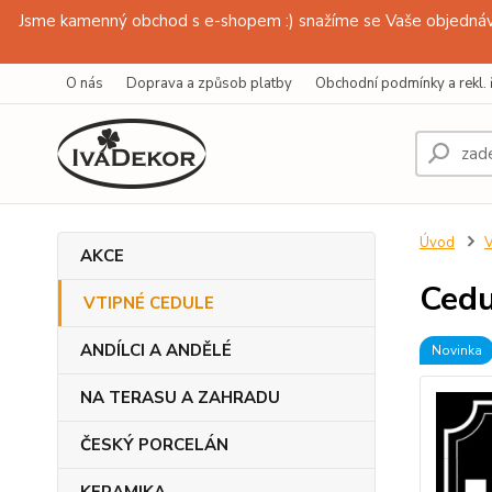
Jsme kamenný obchod s e-shopem :) snažíme se Vaše objednávk
O nás
Doprava a způsob platby
Obchodní podmínky a rekl. 
Úvod
AKCE
Cedu
VTIPNÉ CEDULE
ANDÍLCI A ANDĚLÉ
Novinka
NA TERASU A ZAHRADU
ČESKÝ PORCELÁN