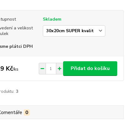
tupnost
Skladem
vedení a velikost
ulek
sme plátci DPH
9 Kč
Přidat do košíku
/
ks
roduktu:
3
Komentáře
0