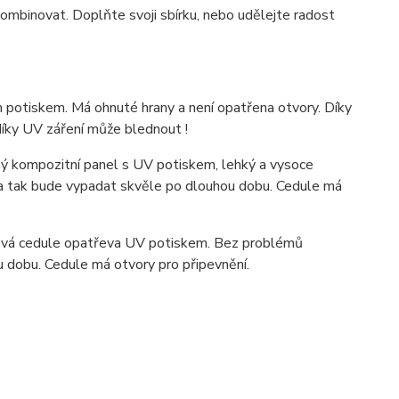
ombinovat. Doplňte svoji sbírku, nebo udělejte radost
 potiskem. Má ohnuté hrany a není opatřena otvory. Díky
díky UV záření může blednout !
 kompozitní panel s UV potiskem, lehký a vysoce
ka tak bude vypadat skvěle po dlouhou dobu. C
edule má
ová cedule opatřeva UV potiskem. Bez problémů
u dobu. Cedule má otvory pro připevnění.