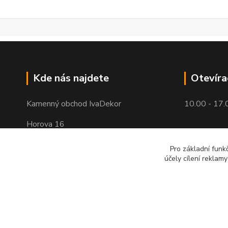
Kde nás najdete
Otevíra
Kamenný obchod IvaDekor
10.00 - 17.
Horova 16
Brno - Žabovřesky
Pro základní funk
účely cílení reklam