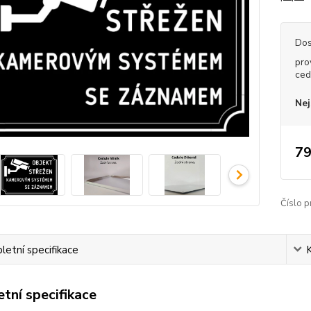
Dos
pro
ced
Nej
79
Číslo p
etní specifikace
tní specifikace