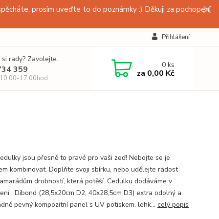
pěcháte, prosím uveďte to do poznámky :) Děkuji za pochopení
Přihlášení
 si rady? Zavolejte.
0
ks
734 359
za
0,00 Kč
 10.00-17.00hod
edulky jsou přesně to pravé pro vaši zeď! Nebojte se je
em kombinovat. Doplňte svoji sbírku, nebo udělejte radost
amarádům drobností, která potěší. Cedulku dodáváme v
ení : Dibond (28,5x20cm D2, 40x28,5cm D3) extra odolný a
dně pevný kompozitní panel s UV potiskem, lehk...
celý popis