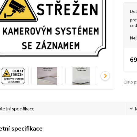
Dos
pro
ced
Nej
69
Číslo p
etní specifikace
tní specifikace