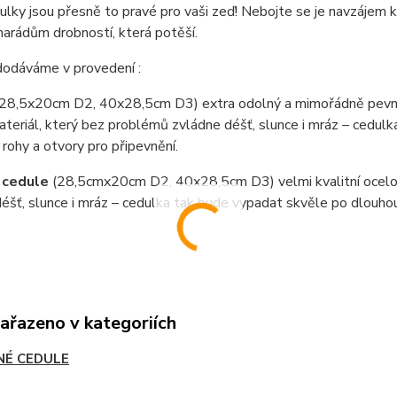
lky jsou přesně to pravé pro vaši zeď! Nebojte se je navzájem k
arádům drobností, která potěší.
dodáváme v provedení :
(28,5x20cm D2, 40x28,5cm D3) extra odolný a mimořádně pevný
teriál, který bez problémů zvládne déšť, slunce i mráz – cedul
 rohy a otvory pro připevnění.
 cedule
(28,5cmx20cm D2, 40x28,5cm D3) velmi kvalitní ocel
éšť, slunce i mráz – cedulka tak bude vypadat skvěle po dlouho
zařazeno v kategoriích
NÉ CEDULE