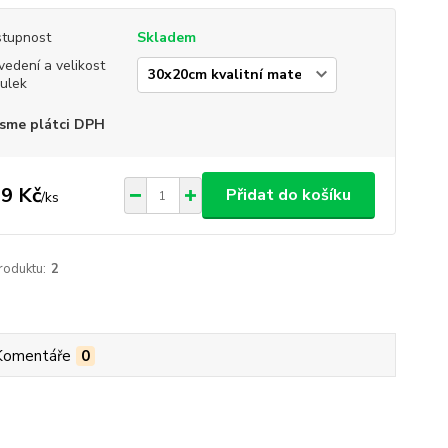
tupnost
Skladem
vedení a velikost
ulek
sme plátci DPH
9 Kč
Přidat do košíku
/
ks
roduktu:
2
Komentáře
0