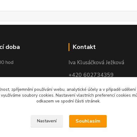
cí doba
Kontakt
Iva Klusáčková Ježková
00 hod
+420 602734359
(po-pá 10.00-17.00hod)
čnost, zpříjemnění používání webu, analytické účely a v případě udělení
y využíváme soubory cookies. Nastavení vlastních preferencí cookies mů
iva@ivadekor.cz
odkazem ve spodní části stránek.
Souhlasím
Nastavení