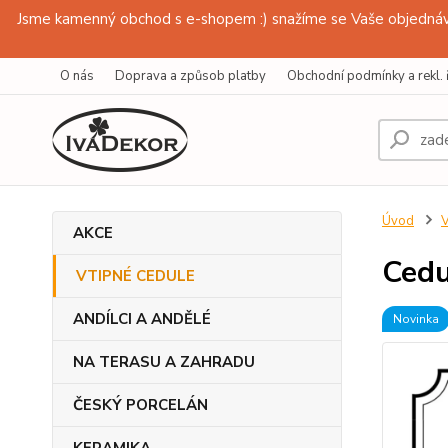
Jsme kamenný obchod s e-shopem :) snažíme se Vaše objednávk
O nás
Doprava a způsob platby
Obchodní podmínky a rekl. 
Úvod
AKCE
Cedu
VTIPNÉ CEDULE
ANDÍLCI A ANDĚLÉ
Novinka
NA TERASU A ZAHRADU
ČESKÝ PORCELÁN