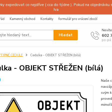
y expedovat co nejdříve ( cca do týdne ). Pokud na objednávku s
Iva
řád
Kamenný obchod
Kontakty
formulář pro vrácení zboží
Nevíte
Hledat
602 
po-pá
VTIPNÉ CEDULE
Cedulka - OBJEKT STŘEŽEN (bílá)
lka - OBJEKT STŘEŽEN (bílá)
Naše c
navzáj
svým k
proved
mimořá