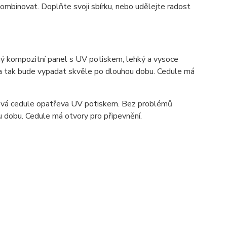
ombinovat. Doplňte svoji sbírku, nebo udělejte radost
 kompozitní panel s UV potiskem, lehký a vysoce
ka tak bude vypadat skvěle po dlouhou dobu. C
edule má
ová cedule opatřeva UV potiskem. Bez problémů
u dobu. Cedule má otvory pro připevnění.