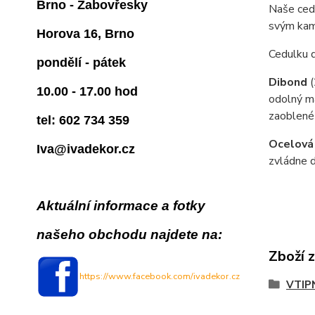
Brno - Žabovřesky
Naše cedu
svým kam
Horova 16, Brno
Cedulku 
pondělí - pátek
Dibond
10.00 - 17.00 hod
odolný ma
zaoblené
tel: 602 734 359
Ocelová
Iva@ivadekor.cz
zvládne d
Aktuální informace a fotky
našeho obchodu najdete na:
Zboží 
https://www.facebook.com/ivadekor.cz
VTIP