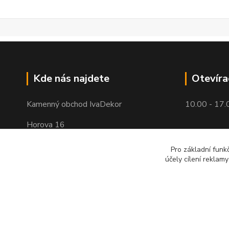
Kde nás najdete
Otevíra
Kamenný obchod IvaDekor
10.00 - 17.
Horova 16
Brno - Žabovřesky
Pro základní funk
účely cílení reklam